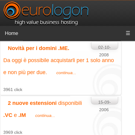
Home
☰
02-10-
Novità per i domini .ME.
2008
Da oggi è possibile acquistarli per 1 solo anno
e non più per due.
continua...
3961 click
15-09-
2 nuove estensioni
disponibili
2006
.VC
e
.IM
continua...
3969 click