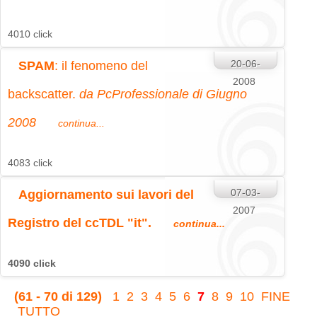
4010 click
20-06-
SPAM
: il fenomeno del
2008
backscatter.
da PcProfessionale di Giugno
2008
continua...
4083 click
07-03-
Aggiornamento sui lavori del
2007
Registro del ccTDL "it"
.
continua...
4090 click
(61 - 70 di 129)
1
2
3
4
5
6
7
8
9
10
FINE
TUTTO