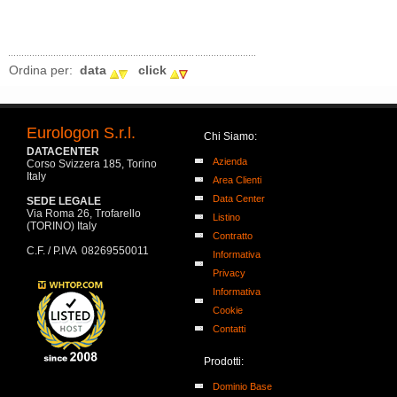
Ordina per:
data
click
Eurologon S.r.l.
Chi Siamo:
DATACENTER
Azienda
Corso Svizzera 185, Torino
Italy
Area Clienti
Data Center
SEDE LEGALE
Via Roma 26, Trofarello
Listino
(TORINO) Italy
Contratto
C.F. / P.IVA 08269550011
Informativa
Privacy
Informativa
Cookie
Contatti
Prodotti:
Dominio Base