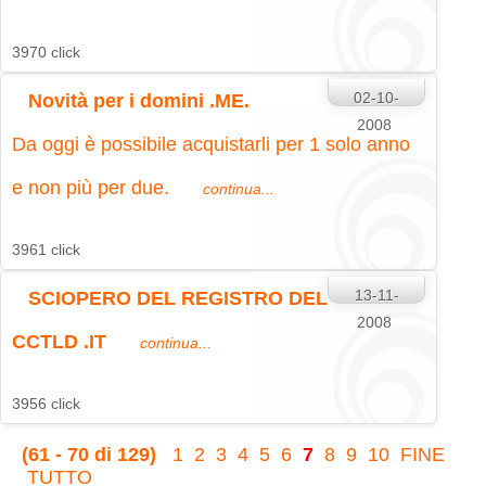
3970 click
02-10-
Novità per i domini .ME.
2008
Da oggi è possibile acquistarli per 1 solo anno
e non più per due.
continua...
3961 click
13-11-
SCIOPERO DEL REGISTRO DEL
2008
CCTLD .IT
continua...
3956 click
(61 - 70 di 129)
1
2
3
4
5
6
7
8
9
10
FINE
TUTTO