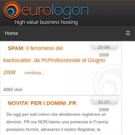
Home
☰
20-06-
SPAM
: il fenomeno del
2008
backscatter.
da PcProfessionale di Giugno
2008
continua...
4083 click
01-07-
NOVITA' PER I DOMINI .FR
2008
Da oggi per tutti coloro che desiderano registrare un
dominio .FR ma NON hanno una presenza in Francia
possiamo fornire, attraverso il nostro Registrar, la