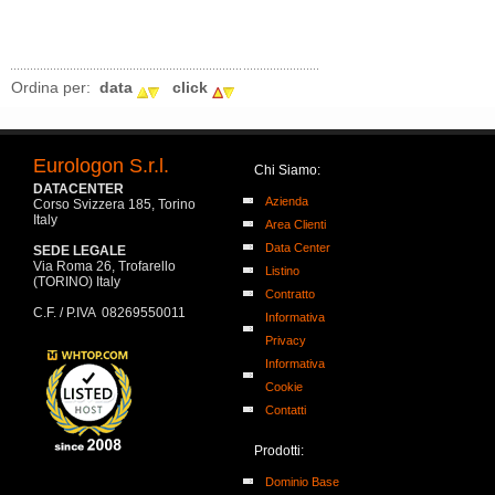
Ordina per:
data
click
Eurologon S.r.l.
Chi Siamo:
DATACENTER
Azienda
Corso Svizzera 185, Torino
Italy
Area Clienti
Data Center
SEDE LEGALE
Via Roma 26, Trofarello
Listino
(TORINO) Italy
Contratto
C.F. / P.IVA 08269550011
Informativa
Privacy
Informativa
Cookie
Contatti
Prodotti:
Dominio Base