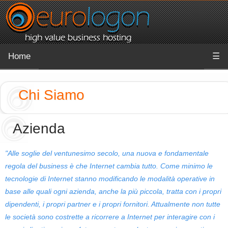
Home
☰
Chi Siamo
Azienda
"Alle soglie del ventunesimo secolo, una nuova e fondamentale
regola del business è che Internet cambia tutto. Come minimo le
tecnologie di Internet stanno modificando le modalità operative in
base alle quali ogni azienda, anche la più piccola, tratta con i propri
dipendenti, i propri partner e i propri fornitori. Attualmente non tutte
le società sono costrette a ricorrere a Internet per interagire con i