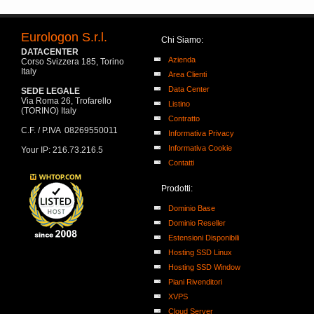
Eurologon S.r.l.
Chi Siamo:
DATACENTER
Azienda
Corso Svizzera 185, Torino
Italy
Area Clienti
Data Center
SEDE LEGALE
Via Roma 26, Trofarello
Listino
(TORINO) Italy
Contratto
C.F. / P.IVA 08269550011
Informativa Privacy
Informativa Cookie
Your IP: 216.73.216.5
Contatti
Prodotti:
Dominio Base
Dominio Reseller
Estensioni Disponibili
Hosting SSD Linux
Hosting SSD Window
Piani Rivenditori
XVPS
Cloud Server