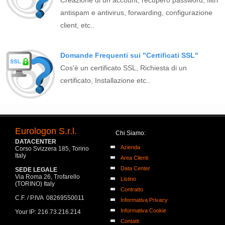
Creazione di un account, recupero password, filtri
antispam e antivirus, forwarding, configurazione
client, etc..
Domande Frequenti sui "Certificati SSL"
Cos'è un certificato SSL, Richiesta di un
certificato, Installazione etc..
Eurologon S.r.l.
Chi Siamo:
DATACENTER
Azienda
Corso Svizzera 185, Torino
Italy
Area Clienti
Data Center
SEDE LEGALE
Via Roma 26, Trofarello
Listino
(TORINO) Italy
Contratto
C.F. / P.IVA 08269550011
Informativa Privacy
Informativa Cookie
Your IP: 216.73.216.214
Contatti