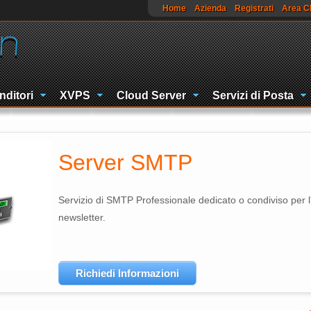
Home
Azienda
Registrati
Area Cl
nditori
XVPS
Cloud Server
Servizi di Posta
Server SMTP
Servizio di SMTP Professionale dedicato o condiviso per l'i
newsletter.
Richiedi Informazioni