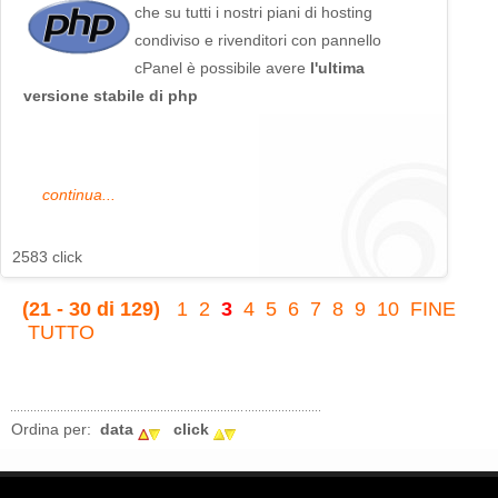
che su tutti i nostri piani di hosting
condiviso e rivenditori con pannello
cPanel è possibile avere
l'ultima
versione stabile di php
continua...
2583 click
(21 - 30 di 129)
1
2
3
4
5
6
7
8
9
10
FINE
TUTTO
Ordina per:
data
click