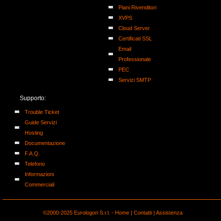
Piani Rivenditori
XVPS
Cloud Server
Certificati SSL
Email
Professionale
PEC
Servizi SMTP
Supporto:
Trouble Ticket
Guide Servizi
Hosting
Documentazione
F.A.Q.
Telefono
Informazioni
Commerciali
©2000-2025 Eurologon S.r.l. -
Home
|
Contatti
|
Assistenza