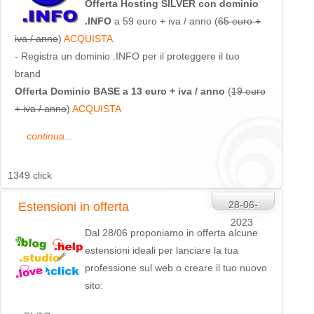
Offerta Hosting SILVER con dominio
.INFO
a 59 euro + iva / anno (
65 euro +
iva / anno
)
ACQUISTA
- Registra un dominio .INFO per il proteggere il tuo
brand
Offerta Dominio BASE a 13 euro + iva / anno
(
19 euro
+ iva / anno
)
ACQUISTA
continua...
1349 click
28-06-
Estensioni in offerta
2023
Dal 28/06 proponiamo in offerta alcune
estensioni ideali per lanciare la tua
professione sul web o creare il tuo nuovo
sito: