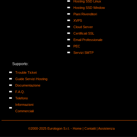
Hosting SSD Linux
Hosting SSD Window
Piani Rivenditori
XVPS
Cloud Server
Certificati SSL
Email Professionale
PEC
Servizi SMTP
Supporto:
Trouble Ticket
Guide Servizi Hosting
Documentazione
F.A.Q.
Telefono
Informazioni
Commerciali
©2000-2025 Eurologon S.r.l. -
Home
|
Contatti
|
Assistenza