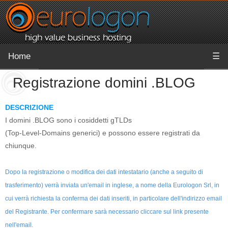
Home
☰
Registrazione domini .BLOG
DESCRIZIONE
I domini .BLOG sono i cosiddetti gTLDs
(Top-Level-Domains generici) e possono essere registrati da
chiunque.
Dopo la registrazione o modifica dei dati intestatario (anche a seguito di
trasferimento) verrà inviata un'email in inglese, a nome della Eurologon Srl, in
cui verrà richiesta la conferma dei dati inseriti, in particolare dell'indirizzo email
del Registrante. Per confermare sarà necessario cliccare sul link presente
nell'email.