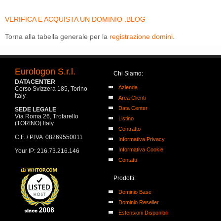
VERIFICA E ACQUISTA UN DOMINIO .BLOG
Torna alla tabella generale per la
registrazione domini
.
Eurologon S.r.l.
Chi Siamo:
DATACENTER
Azienda
Corso Svizzera 185, Torino
Italy
Area Clienti
Data Center
SEDE LEGALE
Via Roma 26, Trofarello
Listino
(TORINO) Italy
Contratto
C.F. / P.IVA 08269550011
Informativa Privacy
Informativa Cookie
Your IP: 216.73.216.146
Contatti
Prodotti:
Dominio Base
Dominio Reseller
Estensioni Disponibili