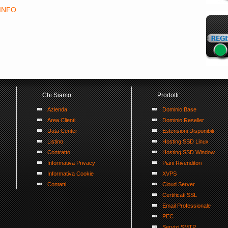
.INFO
Chi Siamo:
Prodotti:
Azienda
Dominio Base
Area Clienti
Dominio Reseller
Data Center
Estensioni Disponibili
Listino
Hosting SSD Linux
Contratto
Hosting SSD Window
Informativa Privacy
Piani Rivenditori
Informativa Cookie
XVPS
Contatti
Cloud Server
Certificati SSL
Email Professionale
PEC
Servizi SMTP