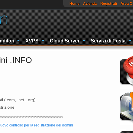
Home
Azienda
Registrati
Area Cl
nditori
XVPS
Cloud Server
Servizi di Posta
ni .INFO
i (.com, .net, .org).
trizione
*******************************************
ovo controllo per la registrazione dei domini