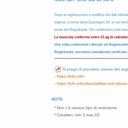
.
Dopo la registrazione o modifica dei dati intesta
inglese, a nome della Eurologon Srl, in cui verrà r
email del Registrante. Per confermare sarà neces
La mancata conferma entro 15 gg di calendari
Una volta confermati i dati per un Registrante,
Registrante, verranno considerate verificate e 
***************************************************
Si prega di prendere visione dei seg
-
https://info.info/
-
https://info.info/about/afilias-anti-abuse
NOTE
* Non c'è nessun tipo di restrizione
* Caratteri: min 3 max 63