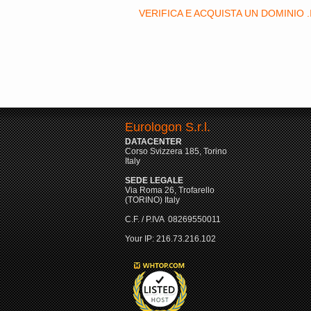
VERIFICA E ACQUISTA UN DOMINIO 
Eurologon S.r.l.
DATACENTER
Corso Svizzera 185, Torino
Italy
SEDE LEGALE
Via Roma 26, Trofarello
(TORINO) Italy
C.F. / P.IVA 08269550011
Your IP: 216.73.216.102