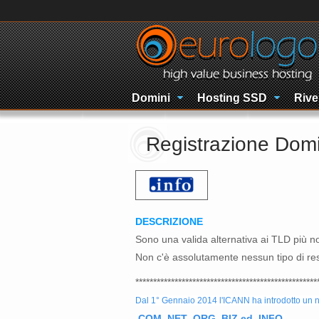
Domini
Hosting SSD
Rive
Registrazione Domi
DESCRIZIONE
Sono una valida alternativa ai TLD più not
Non c'è assolutamente nessun tipo di res
***************************************************
Dal 1° Gennaio 2014 l'ICANN ha introdotto un nu
.COM .NET .ORG .BIZ ed .INFO