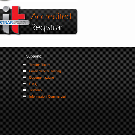
Supporto:
Trouble Ticket
Guide Servizi Hosting
Documentazione
F.A.Q.
Telefono
Informazioni Commerciali