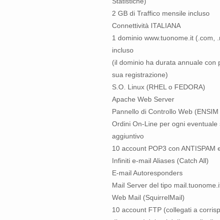
Statistiche)
2 GB di Traffico mensile incluso
Connettività ITALIANA
1 dominio www.tuonome.it (.com, .n
incluso
(il dominio ha durata annuale con 
sua registrazione)
S.O. Linux (RHEL o FEDORA)
Apache Web Server
Pannello di Controllo Web (ENSI
Ordini On-Line per ogni eventuale 
aggiuntivo
10 account POP3 con ANTISPAM 
Infiniti e-mail Aliases (Catch All)
E-mail Autoresponders
Mail Server del tipo mail.tuonome.it 
Web Mail (SquirrelMail)
10 account FTP (collegati a corri