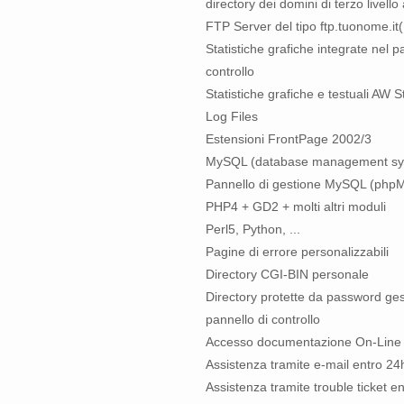
directory dei domini di terzo livello
FTP Server del tipo ftp.tuonome.it(.
Statistiche grafiche integrate nel p
controllo
Statistiche grafiche e testuali AW S
Log Files
Estensioni FrontPage 2002/3
MySQL (database management sy
Pannello di gestione MySQL (php
PHP4 + GD2 + molti altri moduli
Perl5, Python, ...
Pagine di errore personalizzabili
Directory CGI-BIN personale
Directory protette da password gest
pannello di controllo
Accesso documentazione On-Line
Assistenza tramite e-mail entro 24h
Assistenza tramite trouble ticket e