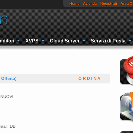
Home
Azienda
Registrati
Area Cl
nditori
XVPS
Cloud Server
Servizi di Posta
 Offerta)
O R D I N A
 NUOVI
mail, DB,