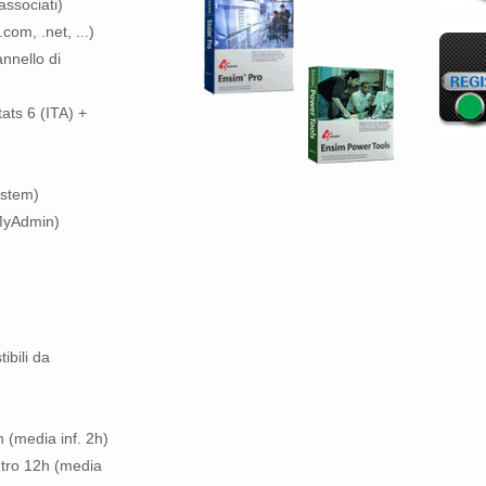
 associati)
com, .net, ...)
annello di
tats 6 (ITA) +
stem)
MyAdmin)
ibili da
 (media inf. 2h)
ntro 12h (media