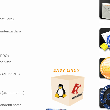
et, .org)
partenza dalla
M PRO)
servizio
e ANTIVIRUS
(.com, .net, ...)
spondenti home