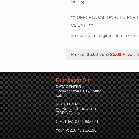
inf. 1h)
*** OFFERTA VALIDA SOLO PER I
CLIENTI ***
Se desideri maggiori informazioni
Prezzo:
35.00 euro
25.00 + iva = 
Eurologon S.r.l.
DATACENTER
Corso Svizzera 185, Torino
Italy
SEDE LEGALE
Via Roma 26, Trofarello
(TORINO) Italy
C.F. / P.IVA 08269550011
Your IP: 216.73.216.190