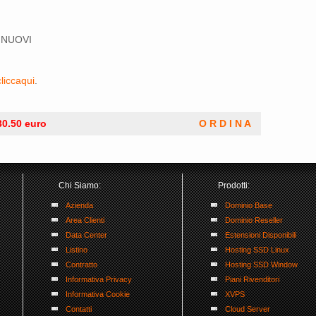
 NUOVI
cliccaqui
.
30.50 euro
O R D I N A
Chi Siamo:
Prodotti:
Azienda
Dominio Base
Area Clienti
Dominio Reseller
Data Center
Estensioni Disponibili
Listino
Hosting SSD Linux
Contratto
Hosting SSD Window
Informativa Privacy
Piani Rivenditori
Informativa Cookie
XVPS
Contatti
Cloud Server