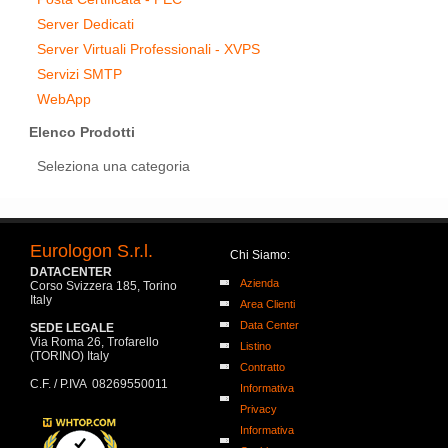
Server Dedicati
Server Virtuali Professionali - XVPS
Servizi SMTP
WebApp
Elenco Prodotti
Seleziona una categoria
Eurologon S.r.l.
Chi Siamo:
DATACENTER
Azienda
Corso Svizzera 185, Torino
Italy
Area Clienti
Data Center
SEDE LEGALE
Via Roma 26, Trofarello
Listino
(TORINO) Italy
Contratto
C.F. / P.IVA 08269550011
Informativa
Privacy
Informativa