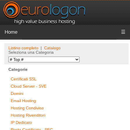
Home
☰
Listino completo
|
Catalogo
Seleziona una Categoria
Categorie
Certificati SSL
Cloud Server - SVE
Domini
Email Hosting
Hosting Condiviso
Hosting Rivenditori
IP Dedicato
Posta Certificata - PEC