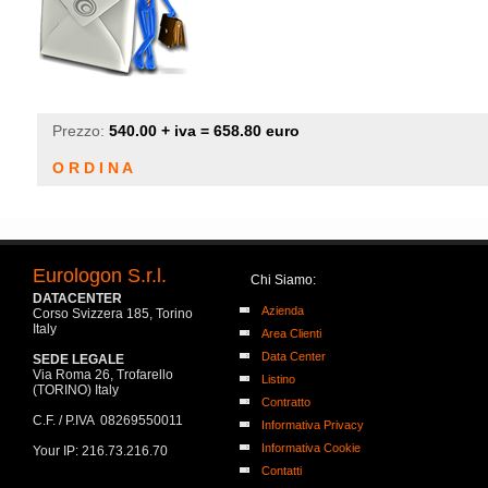
Prezzo:
540.00 + iva = 658.80 euro
O R D I N A
Eurologon S.r.l.
Chi Siamo:
DATACENTER
Azienda
Corso Svizzera 185, Torino
Italy
Area Clienti
Data Center
SEDE LEGALE
Via Roma 26, Trofarello
Listino
(TORINO) Italy
Contratto
C.F. / P.IVA 08269550011
Informativa Privacy
Informativa Cookie
Your IP: 216.73.216.70
Contatti