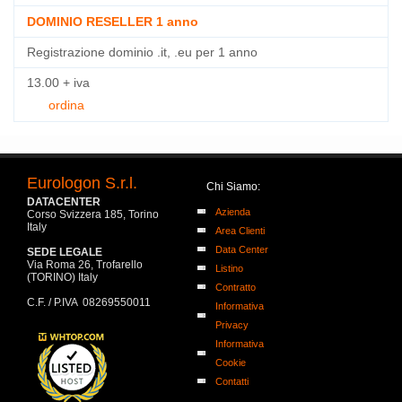
DOMINIO RESELLER 1 anno
Registrazione dominio .it, .eu per 1 anno
13.00 + iva
ordina
Eurologon S.r.l.
Chi Siamo:
DATACENTER
Azienda
Corso Svizzera 185, Torino
Italy
Area Clienti
Data Center
SEDE LEGALE
Via Roma 26, Trofarello
Listino
(TORINO) Italy
Contratto
C.F. / P.IVA 08269550011
Informativa
Privacy
Informativa
Cookie
Contatti