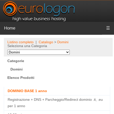
Home
☰
Listino completo
|
Catalogo
>
Domini
Seleziona una Categoria
Categorie
Domini
Elenco Prodotti
DOMINIO BASE 1 anno
Registrazione + DNS + Parcheggio/Redirect dominio .it, .eu
per 1 anno