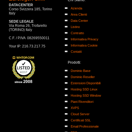
Chi Siamo:
DATACENTER
Azienda
Corso Svizzera 185, Torino
Italy
Area Clienti
Data Center
SEDE LEGALE
Via Roma 26, Trofarello
Listino
(TORINO) Italy
Contratto
C.F. / P.IVA 08269550011
Informativa Privacy
Informativa Cookie
Your IP: 216.73.217.75
Contatti
Prodotti:
Dominio Base
Dominio Reseller
Estensioni Disponibili
Hosting SSD Linux
Hosting SSD Window
Piani Rivenditori
XVPS
Cloud Server
Certificati SSL
Email Professionale