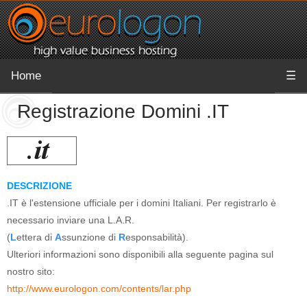
Home
☰
Registrazione Domini .IT
DESCRIZIONE
.IT è l'estensione ufficiale per i domini Italiani. Per registrarlo è
necessario inviare una L.A.R.
(
L
ettera di
A
ssunzione di
R
esponsabilità).
Ulteriori informazioni sono disponibili alla seguente pagina sul
nostro sito:
http://www.eurologon.com/contents/lar.php