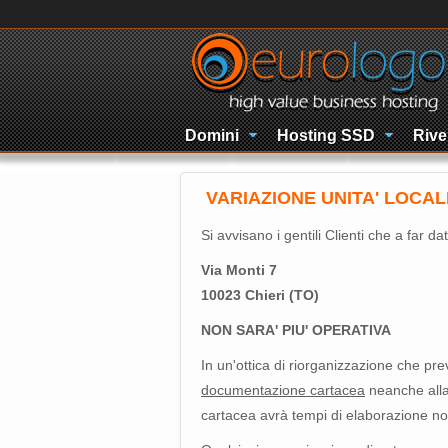
Domini
Hosting SSD
Rive
VARIAZIONE UNITA' LOCALE e
Si avvisano i gentili Clienti che a far da
Via Monti 7
10023 Chieri (TO)
NON SARA' PIU' OPERATIVA
In un'ottica di riorganizzazione che pr
documentazione cartacea
neanche alla
cartacea avrà tempi di elaborazione non i