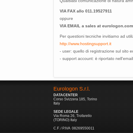
Qualsiasi comunicazione di natura ammi
VIA FAX allo 011.19527911
oppure
VIA EMAIL a sales at eurologon.com
Per questioni tecniche invitiamo ad utili
http://www.hostingsupport.it
- user: quello di registrazione sul sito
- support account: è riportato nell'email
Eurologon S.r.l.
DATACENTER
Corso Svizzera 185, Torino
Italy
SEDE LEGALE
Via Roma 26, Trofarello
(TORINO) Italy
C.F. / P.IVA 08269550011