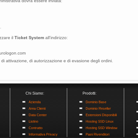
nistrativa dovrà essere inviata:
.
zzare il
Ticket System
all'indirizzo:
 eurologon.com
 di attivazione, di autorizzazione e di evasione degli ordini.
Chi Siamo:
Prodotti:
Azienda
Dominio Base
Area Clienti
Dominio Reseller
Data Center
Estensioni Disponibili
Listino
Hosting SSD Linux
Contratto
Hosting SSD Window
Informativa Privacy
Piani Rivenditori