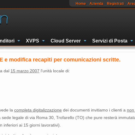
Home
Azienda
Registrati
Area
nditori
XVPS
Cloud Server
Servizi di Posta
 modifica recapiti per comunicazioni scritte.
ta dal
15 marzo 2007
l'unità locale di:
evede la
completa digitalizzazione
dei documenti invitiamo i clienti a
non 
 sede legale di via Roma 30, Trofarello (TO) che pure resterà immuta
nferiori ai 15 giorni lavorativi).