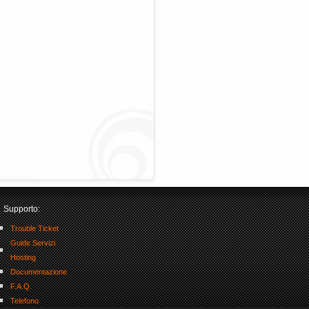
Supporto:
Trouble Ticket
Guide Servizi
Hosting
Documentazione
F.A.Q.
Telefono