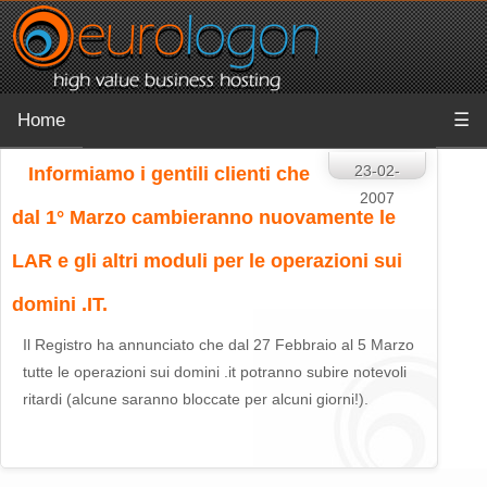
Home
☰
23-02-
Informiamo i gentili clienti che
2007
dal 1° Marzo cambieranno nuovamente le
LAR e gli altri moduli per le operazioni sui
domini .IT.
Il Registro ha annunciato che dal 27 Febbraio al 5 Marzo
tutte le operazioni sui domini .it potranno subire notevoli
ritardi (alcune saranno bloccate per alcuni giorni!).