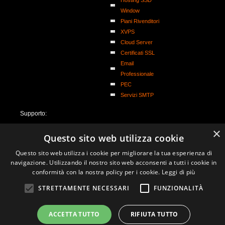
Hosting SSD
Window
Piani Rivenditori
XVPS
Cloud Server
Certificati SSL
Email
Professionale
PEC
Servizi SMTP
Supporto:
Trouble Ticket
×
Questo sito web utilizza cookie
Guide Servizi
Hosting
Questo sito web utilizza i cookie per migliorare la tua esperienza di
Documentazione
navigazione. Utilizzando il nostro sito web acconsenti a tutti i cookie in
F.A.Q.
conformità con la nostra policy per i cookie.
Leggi di più
Telefono
STRETTAMENTE NECESSARI
FUNZIONALITÀ
Informazioni
Commerciali
ACCETTA TUTTO
RIFIUTA TUTTO