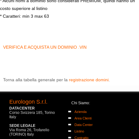
* Alcuni nomi a dominio sono considerati PREMIUM, quindi hanno un
costo superiore al listino
* Caratteri: min 3 max 63
VERIFICA E ACQUISTA UN DOMINIO .VIN
Torna alla tabella generale per la
registrazione domini
.
Eurologon S.r.l.
Chi Siamo:
DATACENTER
Azienda
Corso Svizzera 185, Torino
Italy
Area Clienti
Data Center
SEDE LEGALE
Via Roma 26, Trofarello
Listino
(TORINO) Italy
Contratto