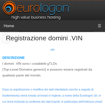
Home
☰
Registrazione domini .VIN
vin
DESCRIZIONE
I domini .VIN sono i cosiddetti gTLDs
(Top-Level-Domains generici) e possono essere registrati da
qualsiasi parte del mondo.
Dopo la registrazione o modifica dei dati intestatario (anche a seguito di
trasferimento) verrà inviata un'email in inglese, a nome della Eurologon Srl, in
cui verrà richiesta la conferma dei dati inseriti, in particolare dell'indirizzo email