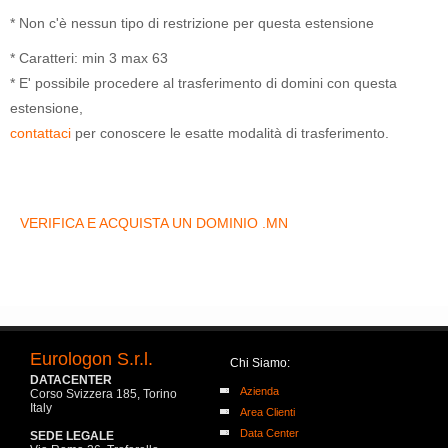
* Non c'è nessun tipo di restrizione per questa estensione
* Caratteri: min 3 max 63
* E' possibile procedere al trasferimento di domini con questa
estensione,
contattaci
per conoscere le esatte modalità di trasferimento.
VERIFICA E ACQUISTA UN DOMINIO .MN
Eurologon S.r.l.
Chi Siamo:
DATACENTER
Azienda
Corso Svizzera 185, Torino
Italy
Area Clienti
Data Center
SEDE LEGALE