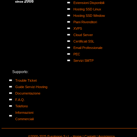
Estensioni Disponibili
Hosting SSD Linux
Hosting SSD Window
Piani Rivenditori
XVPS
Cloud Server
Certificati SSL
Email Professionale
PEC
Servizi SMTP
Supporto:
Trouble Ticket
Guide Servizi Hosting
Documentazione
F.A.Q.
Telefono
Informazioni
Commerciali
©2000-2025 Eurologon S.r.l. -
Home
|
Contatti
|
Assistenza