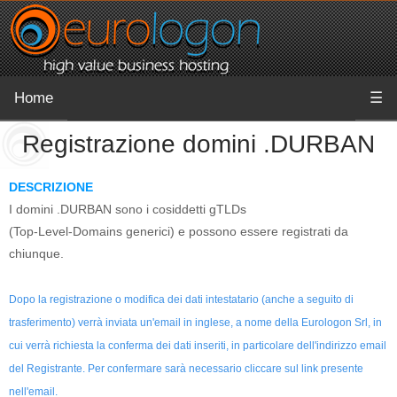
Home
☰
Registrazione domini .DURBAN
DESCRIZIONE
I domini .DURBAN sono i cosiddetti gTLDs
(Top-Level-Domains generici) e possono essere registrati da
chiunque.
Dopo la registrazione o modifica dei dati intestatario (anche a seguito di
trasferimento) verrà inviata un'email in inglese, a nome della Eurologon Srl, in
cui verrà richiesta la conferma dei dati inseriti, in particolare dell'indirizzo email
del Registrante. Per confermare sarà necessario cliccare sul link presente
nell'email.