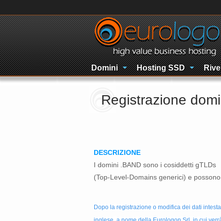
Domini
Hosting SSD
Rive
Registrazione dom
DESCRIZIONE
I domini .BAND sono i cosiddetti gTLDs
(Top-Level-Domains generici) e possono e
Dopo la registrazione o modifica dei dati intesta
inglese, a nome della Eurologon Srl, in cui verrà r