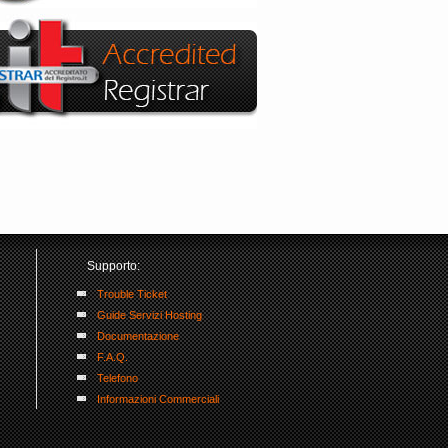
Supporto:
Trouble Ticket
Guide Servizi Hosting
Documentazione
F.A.Q.
Telefono
Informazioni Commerciali