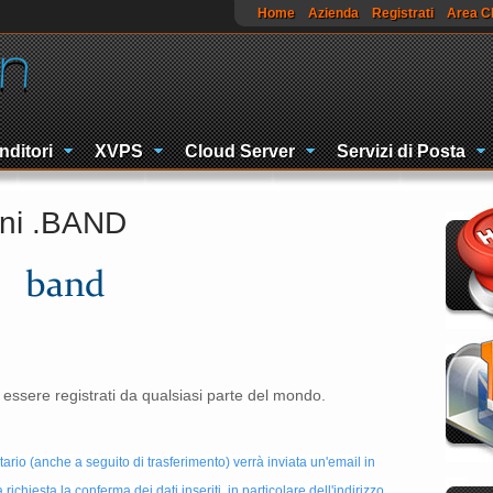
Home
Azienda
Registrati
Area Cl
nditori
XVPS
Cloud Server
Servizi di Posta
ini .BAND
ssere registrati da qualsiasi parte del mondo.
tario (anche a seguito di trasferimento) verrà inviata un'email in
ichiesta la conferma dei dati inseriti, in particolare dell'indirizzo