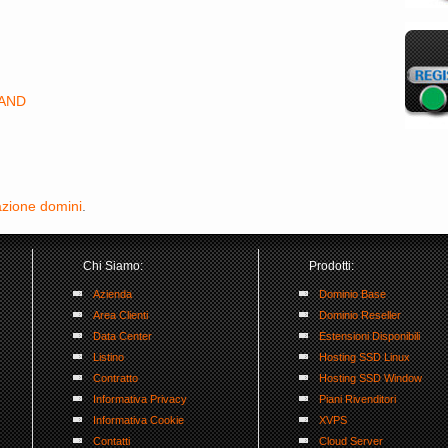
BAND
azione domini
.
Chi Siamo:
Prodotti:
Azienda
Dominio Base
Area Clienti
Dominio Reseller
Data Center
Estensioni Disponibili
Listino
Hosting SSD Linux
Contratto
Hosting SSD Window
Informativa Privacy
Piani Rivenditori
Informativa Cookie
XVPS
Contatti
Cloud Server