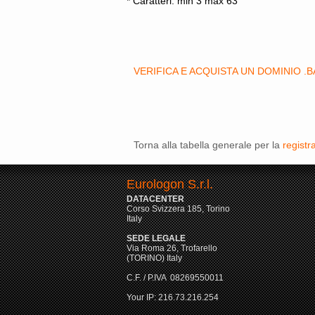
* Caratteri: min 3 max 63
VERIFICA E ACQUISTA UN DOMINIO .
Torna alla tabella generale per la
registr
Eurologon S.r.l.
DATACENTER
Corso Svizzera 185, Torino
Italy
SEDE LEGALE
Via Roma 26, Trofarello
(TORINO) Italy
C.F. / P.IVA 08269550011
Your IP: 216.73.216.254