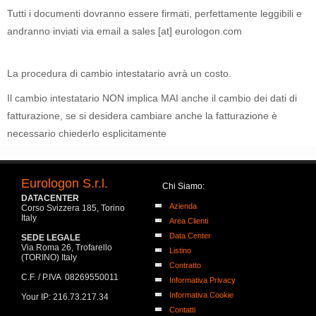
Tutti i documenti dovranno essere firmati, perfettamente leggibili e
andranno inviati via email a sales [at] eurologon.com
La procedura di cambio intestatario avrà un costo.
Il cambio intestatario NON implica MAI anche il cambio dei dati di
fatturazione, se si desidera cambiare anche la fatturazione è
necessario chiederlo esplicitamente
Eurologon S.r.l.
Chi Siamo:
DATACENTER
Azienda
Corso Svizzera 185, Torino
Italy
Area Clienti
Data Center
SEDE LEGALE
Via Roma 26, Trofarello
Listino
(TORINO) Italy
Contratto
C.F. / P.IVA 08269550011
Informativa Privacy
Informativa Cookie
Your IP: 216.73.217.34
Contatti